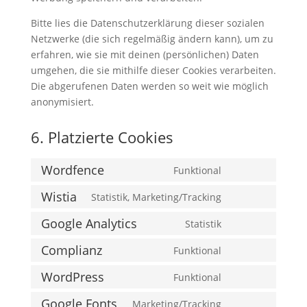
Bitte lies die Datenschutzerklärung dieser sozialen
Netzwerke (die sich regelmäßig ändern kann), um zu
erfahren, wie sie mit deinen (persönlichen) Daten
umgehen, die sie mithilfe dieser Cookies verarbeiten.
Die abgerufenen Daten werden so weit wie möglich
anonymisiert.
6. Platzierte Cookies
Wordfence
Funktional
Consent
to
Wistia
Statistik, Marketing/Tracking
Consent
service
to
Google Analytics
Statistik
wordfence
Consent
service
to
Complianz
Funktional
wistia
Consent
service
to
WordPress
Funktional
google-
Consent
service
analytics
to
Google Fonts
Marketing/Tracking
complianz